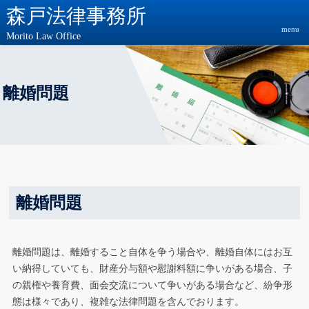
森戸法律事務所
menu
Morito Law Office
離婚問題
離婚問題
離婚問題は、離婚すること自体を争う場合や、離婚自体にはお互
い納得していても、財産分与額や慰謝料額に争いがある場合、子
の親権や養育費、面会交流について争いがある場合など、紛争形
態は様々であり、複雑な法律問題を含んでおります。